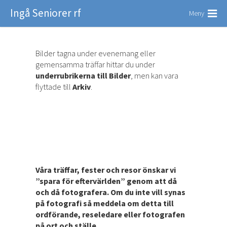
Ingå Seniorer rf
Meny
Bilder tagna under evenemang eller
gemensamma träffar hittar du under
underrubrikerna till Bilder
, men kan vara
flyttade till
Arkiv
.
Våra träffar, fester och resor önskar vi
”spara för eftervärlden” genom att då
och då fotografera. Om du inte vill synas
på fotografi så meddela om detta till
ordförande, reseledare eller fotografen
på ort och ställe.