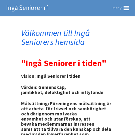
Ingå Seniorer rf
Meny
Välkommen till Ingå
Seniorers hemsida
"Ingå Seniorer i tiden"
Vision: Ingå Seniorer i tiden
Värden: Gemenskap,
jämlikhet, delaktighet och inflytande
Målsättning: Föreningens målsättning är
att arbeta för trivsel och samhörighet
och därigenom motverka
ensamhet och utanförskap, att
bevaka medlemmarnas intressen
samt att ta tillvara den kunskap och dela
med av den livserfarenhet som