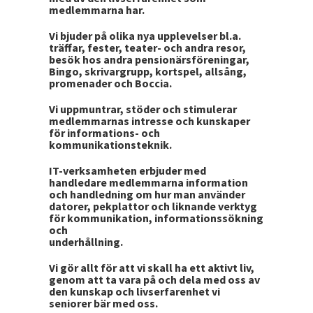
medlemmarna har.
Vi bjuder på olika nya upplevelser bl.a.
träffar, fester, teater- och andra resor,
besök hos andra pensionärsföreningar,
Bingo, skrivargrupp, kortspel, allsång,
promenader och Boccia.
Vi uppmuntrar, stöder och stimulerar
medlemmarnas intresse och kunskaper
för informations- och
kommunikationsteknik.
IT-verksamheten erbjuder med
handledare medlemmarna information
och handledning om hur man använder
datorer, pekplattor och liknande verktyg
för kommunikation, informationssökning
och
underhållning.
Vi gör allt för att vi skall ha ett aktivt liv,
genom att ta vara på och dela med oss av
den kunskap och livserfarenhet vi
seniorer bär med oss.