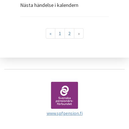
Nästa händelse i kalendern
«
1
2
»
www.spfpension.fi