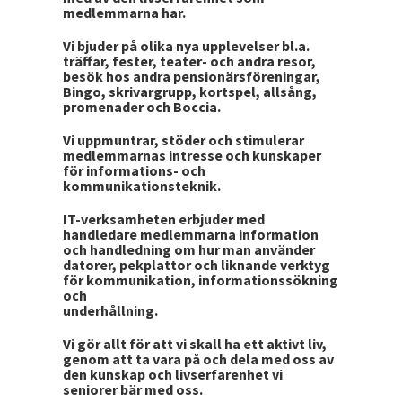
medlemmarna har.
Vi bjuder på olika nya upplevelser bl.a.
träffar, fester, teater- och andra resor,
besök hos andra pensionärsföreningar,
Bingo, skrivargrupp, kortspel, allsång,
promenader och Boccia.
Vi uppmuntrar, stöder och stimulerar
medlemmarnas intresse och kunskaper
för informations- och
kommunikationsteknik.
IT-verksamheten erbjuder med
handledare medlemmarna information
och handledning om hur man använder
datorer, pekplattor och liknande verktyg
för kommunikation, informationssökning
och
underhållning.
Vi gör allt för att vi skall ha ett aktivt liv,
genom att ta vara på och dela med oss av
den kunskap och livserfarenhet vi
seniorer bär med oss.