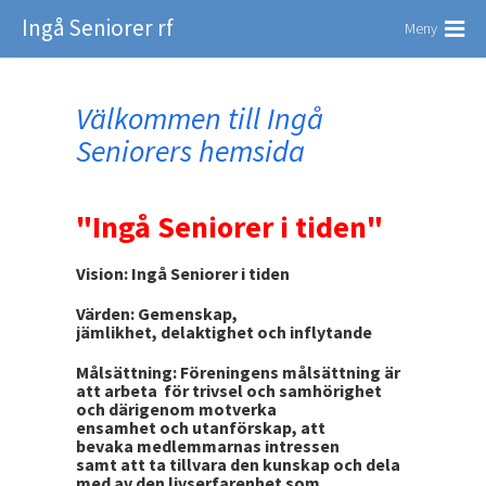
Ingå Seniorer rf
Meny
Välkommen till Ingå
Seniorers hemsida
"Ingå Seniorer i tiden"
Vision: Ingå Seniorer i tiden
Värden: Gemenskap,
jämlikhet, delaktighet och inflytande
Målsättning: Föreningens målsättning är
att arbeta för trivsel och samhörighet
och därigenom motverka
ensamhet och utanförskap, att
bevaka medlemmarnas intressen
samt att ta tillvara den kunskap och dela
med av den livserfarenhet som