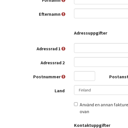
Förnamn
Efternamn
Adressuppgifter
Adressrad 1
Adressrad 2
Postnummer
Postans
Land
Använd en annan fakture
ovan
Kontaktuppgifter