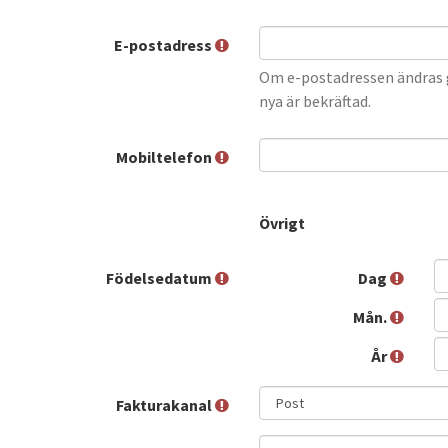
E-postadress
Om e-postadressen ändras g
nya är bekräftad.
Mobiltelefon
Övrigt
Födelsedatum
Dag
Mån.
År
Fakturakanal