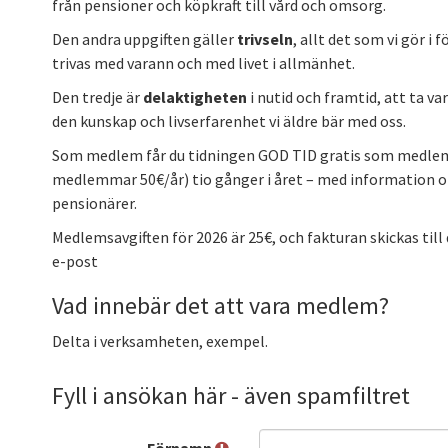
från pensioner och köpkraft till vård och omsorg.
Den andra uppgiften gäller
trivseln
, allt det som vi gör i 
trivas med varann och med livet i allmänhet.
Den tredje är
delaktigheten
i nutid och framtid, att ta va
den kunskap och livserfarenhet vi äldre bär med oss.
Som medlem får du tidningen GOD TID gratis som medlem
medlemmar 50€/år) tio gånger i året – med information o
pensionärer.
Medlemsavgiften för 2026 är 25€, och fakturan skickas till 
e-post
Vad innebär det att vara medlem?
Delta i verksamheten, exempel.
Fyll i ansökan här - även spamfiltret