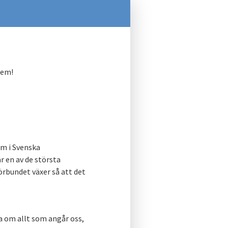
lem!
em i Svenska
 en av de största
rbundet växer så att det
ga om allt som angår oss,