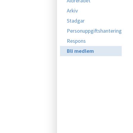
Äldrerådet
Arkiv
Stadgar
Personuppgiftshantering
Respons
Bli medlem