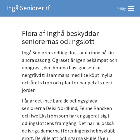
Ingå Seniorer rf
Meny
Flora af Inghå beskyddar
seniorernas odlingslott
Ingå Seniorers odlingslott är nu inne på sin
andra säsong. Ogräset är igen bekämpat och
uppgrävt, den brunna hästgödseln är
nergrävd tillsammans med lite köpt mylla
och årets frön och plantor har petats ner i
jorden.
I år är det inte bara de odlingsglada
seniorerna Deisi Nordlund, Fenne Rancken
och Iwe Ekström som har engagerat sig i
odlingslottens framgång. Det har nu också
de ivriga damerna i föreningens hobbyklubb
gjort. De ville att odlingarna skulle få en