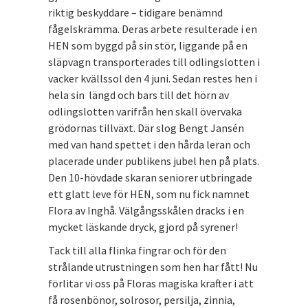
riktig beskyddare – tidigare benämnd
fågelskrämma. Deras arbete resulterade i en
HEN som byggd på sin stör, liggande på en
släpvagn transporterades till odlingslotten i
vacker kvällssol den 4 juni. Sedan restes hen i
hela sin längd och bars till det hörn av
odlingslotten varifrån hen skall övervaka
grödornas tillväxt. Där slog Bengt Jansén
med van hand spettet i den hårda leran och
placerade under publikens jubel hen på plats.
Den 10-hövdade skaran seniorer utbringade
ett glatt leve för HEN, som nu fick namnet
Flora av Inghå. Välgångsskålen dracks i en
mycket läskande dryck, gjord på syrener!
Tack till alla flinka fingrar och för den
strålande utrustningen som hen har fått! Nu
förlitar vi oss på Floras magiska krafter i att
få rosenbönor, solrosor, persilja, zinnia,