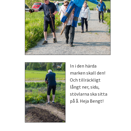
In i den härda
marken skall den!
Och tillräckligt
långt ner, sidu,
stövlarna ska sitta
på å. Heja Bengt!