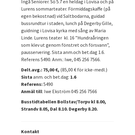
Ingå Seniorer. Sö 5.7 en heldag i Lovisa och på
Lurens sommarteater. Förmiddagskaffe (på
egen bekostnad) vid Saltbodarna, guidad
bussrundtur i staden, lunch på Degerby Gille,
guidning i Lovisa kyrka med sång av Maria
Linde. Lurens teater kl. 16 ”Hundraåringen
som klev ut genom fönstret och försvann”,
pausservering. Sista anm.och bet.dag 1.6.
Referens 5490. Anm.: Iwe, 045 256 7566.
Delt.avg.: 75,00 €,
(85,00 € för icke-medl.)
Sista
anm. och bet.dag:
1.6
Referens:
5490
Anmäl till
: Iwe Ekström 045 256 7566
Busstidtabellen
Bollstav/Torpv kl 8.00,
Strandv 8.05, Dal 8.10. Degerby 8.20.
Kontakt